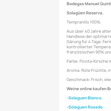
Bodegas
Manuel Quin
Solagüen
Reserva
.
Tempranillo 100%.
Aus über 40 Jahre alte
Handlese der optimal r
Gärung für 4 Tage. Ferm
kontrollierter Temperat
französischen 90% und
Farbe: Picota-Kirsche 
Aroma: Rote Früchte, m
Geschmack: Frisch, eleg
Weine online kaufen 
-Solaguen Blanco.
-Solaguen Rosado.