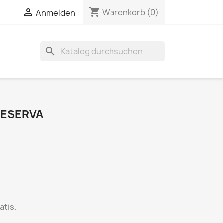
shopping_cart


Warenkorb
(0)
Anmelden
search
RESERVA
atis.