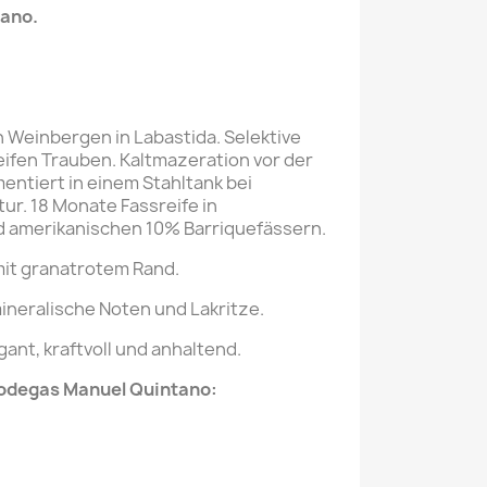
tano
.
n Weinbergen in Labastida. Selektive
eifen Trauben. Kaltmazeration vor der
entiert in einem Stahltank bei
ur. 18 Monate Fassreife in
 amerikanischen 10% Barriquefässern.
mit granatrotem Rand.
ineralische Noten und Lakritze.
ant, kraftvoll und anhaltend.
Bodegas
Manuel Quintano
: