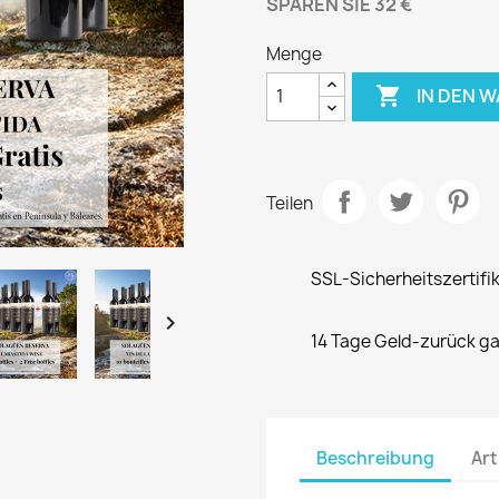
SPAREN SIE 32 €
Menge

IN DEN 
Teilen
SSL-Sicherheitszertifi

14 Tage Geld-zurück ga
Beschreibung
Art