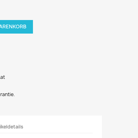
WARENKORB
kat
rantie.
ikeldetails