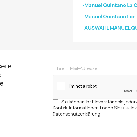
-Manuel Quintano La C
-Manuel Quintano Los 
-AUSWAHL MANUEL Q
sere
d
e
Sie können Ihr Einverständnis jeder
Kontaktinformationen finden Sie u. a. in 
Datenschutzerklärung.