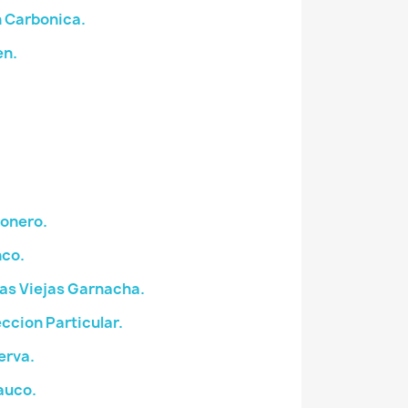
 Carbonica.
en.
ionero.
nco.
as Viejas Garnacha.
ccion Particular.
erva.
auco.