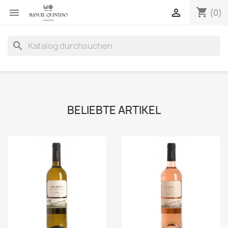
shopping_cart


(0)
search
BELIEBTE ARTIKEL