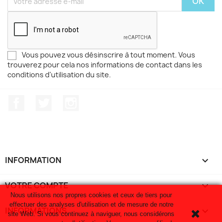
Vous pouvez vous désinscrire à tout moment. Vous
trouverez pour cela nos informations de contact dans les
conditions d'utilisation du site.
Facebook
Twitter
Instagram
INFORMATION

VOTRE COMPTE

Nous utilisons nos propres cookies et ceux de tiers pour
effectuer des analyses d'utilisation et de mesure de notre
INFORMATIONS
keyboard_arrow_down
site Web. Si vous continuez à naviguer, nous considérons