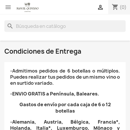
shopping_cart


(0)
search
Condiciones de Entrega
-Admitimos pedidos de 6 botellas o múltiplos.
Puedes realizar tus pedidos de un mismo vino o
en surtido variado.
-ENVIO GRATIS a Península,
Baleares.
Gastos de envío por cada caja de 6 o 12
botellas
-Alemania, Austria, Bélgica, Francia*
,
Holanda, Italia*, Luxemburgo,
Mónaco y