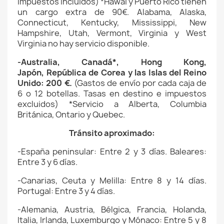
impuestos incluidos)
*Hawái y Puerto Rico tienen
un cargo extra de 90€.
Alabama, Alaska,
Connecticut, Kentucky, Mississippi, New
Hampshire, Utah, Vermont, Virginia y West
Virginia no hay servicio disponible.
-Australia, Canadá*,
Hong Kong,
Japón,
República de Corea
y las Islas del Reino
Unido
: 200 €.
(
Gastos de envío
por cada caja de
6 o 12 botellas. Tasas en destino e impuestos
excluidos)
*Servicio a Alberta, Columbia
Británica, Ontario y Quebec.
Tránsito aproximado:
-España peninsular: Entre 2 y 3 días. Baleares:
Entre 3 y 6 días.
-Canarias, Ceuta y Melilla: Entre 8 y 14 días.
Portugal: Entre 3 y 4 días.
-Alemania, Austria, Bélgica, Francia, Holanda,
Italia, Irlanda, Luxemburgo y Mónaco: Entre 5 y 8